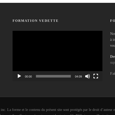
FORMATION VEDETTE
F
Lecteur
Nos
vidéo
à i
vou
Des
sup
Fai
00:00
04:09
c. La forme et le contenu du présent site sont protégés par le droit d’auteur et