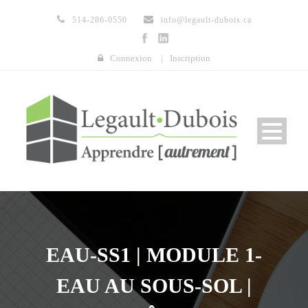
514-286-0550
info@legault-dubois.ca
Connexion
|
Inscription
EAU-SS1 | MODULE 1-
EAU AU SOUS-SOL |