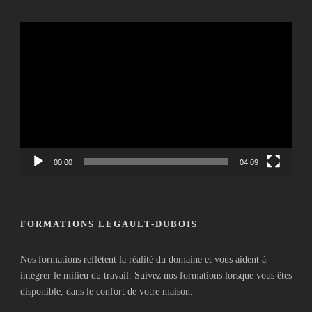
Lecteur
vidéo
00:00
04:09
FORMATIONS LEGAULT-DUBOIS
Nos formations reflètent la réalité du domaine et vous aident à
intégrer le milieu du travail. Suivez nos formations lorsque vous êtes
disponible, dans le confort de votre maison.