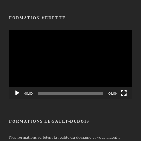
FORMATION VEDETTE
Lecteur
vidéo
00:00
04:09
FORMATIONS LEGAULT-DUBOIS
Nos formations reflètent la réalité du domaine et vous aident à