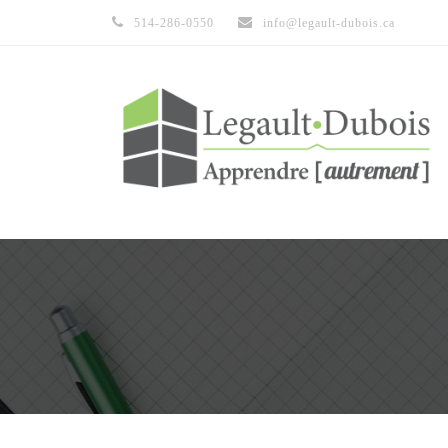
514-286-0550
info@legault-dubois.ca