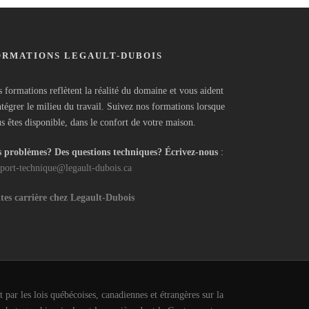
ORMATIONS LEGAULT-DUBOIS
 formations reflètent la réalité du domaine et vous aident
ntégrer le milieu du travail. Suivez nos formations lorsque
s êtes disponible, dans le confort de votre maison.
 problèmes? Des questions techniques? Écrivez-nous
:
port-technique@legault-dubois.ca
tes carrière chez Legault-Dubois
 par les lois québécoises, canadiennes et étrangères sur la