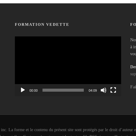
FORMATION VEDETTE
F
Lecteur
Nos
vidéo
à i
vou
Des
sup
Fai
00:00
04:09
c. La forme et le contenu du présent site sont protégés par le droit d’auteur et