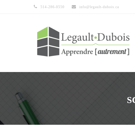
514-286-0550
info@legault-dubois.ca
S