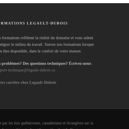
ORMATIONS LEGAULT-DUBOIS
 formations reflètent la réalité du domaine et vous aident
ntégrer le milieu du travail. Suivez nos formations lorsque
s êtes disponible, dans le confort de votre maison.
 problèmes? Des questions techniques? Écrivez-nous
:
port-technique@legault-dubois.ca
tes carrière chez Legault-Dubois
 par les lois québécoises, canadiennes et étrangères sur la