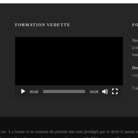
FORMATION VEDETTE
F
Lecteur
Nos
vidéo
à i
vou
Des
sup
Fai
00:00
04:09
c. La forme et le contenu du présent site sont protégés par le droit d’auteur et