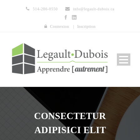
514-286-0550
info@legault-dubois.ca
Connexion
|
Inscription
CONSECTETUR
ADIPISICI ELIT