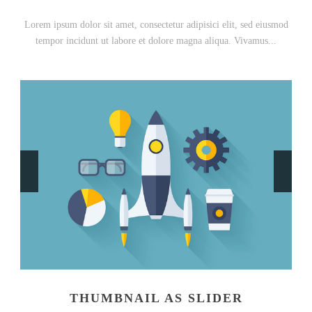
Lorem ipsum dolor sit amet, consectetur adipisici elit, sed eiusmod
tempor incidunt ut labore et dolore magna aliqua. Vivamus...
THUMBNAIL AS SLIDER