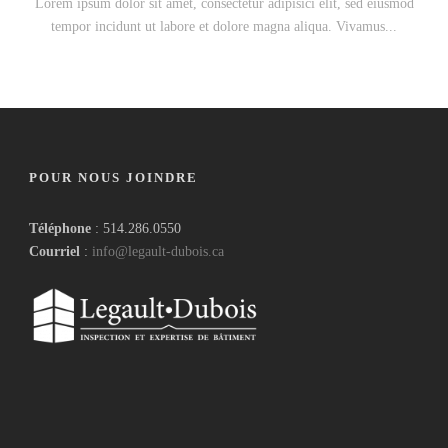
Lorem ipsum dolor sit amet, consectetur adipisici elit, sed eiusmod
tempor incidunt ut labore et dolore magna aliqua. Vivamus...
POUR NOUS JOINDRE
Téléphone
: 514.286.0550
Courriel
:
info@legault-dubois.ca