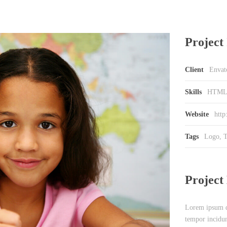
Project 
Client
Envat
Skills
HTML
Website
http
Tags
Logo
,
T
Project
Lorem ipsum do
tempor incidun