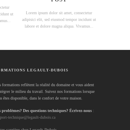
ctetur
Lorem ipsum dolor sit amet, consectetur
cidunt ut
adipisici elit, sed eiusmod tempor incidunt ut
amus...
labore et dolore magna aliqua. Vivamus...
ORMATIONS LEGAULT-DUBOIS
 formations reflètent la réalité du domaine et vous aident
ntégrer le milieu du travail. Suivez nos formations lorsque
s êtes disponible, dans le confort de votre maison.
 problèmes? Des questions techniques? Écrivez-nous
:
port-technique@legault-dubois.ca
tes carrière chez Legault-Dubois