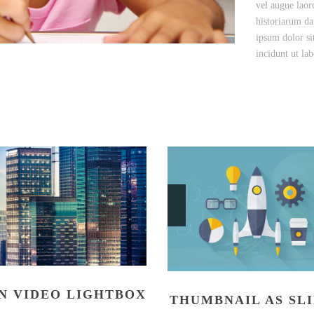
vel augue laor
historiarum da
ipsum dolor si
incidunt ut la
N VIDEO LIGHTBOX
THUMBNAIL AS SL