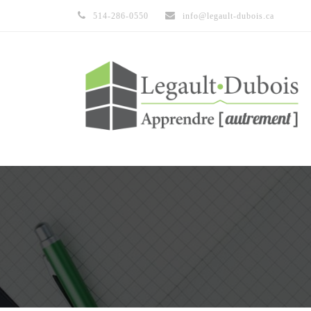
514-286-0550
info@legault-dubois.ca