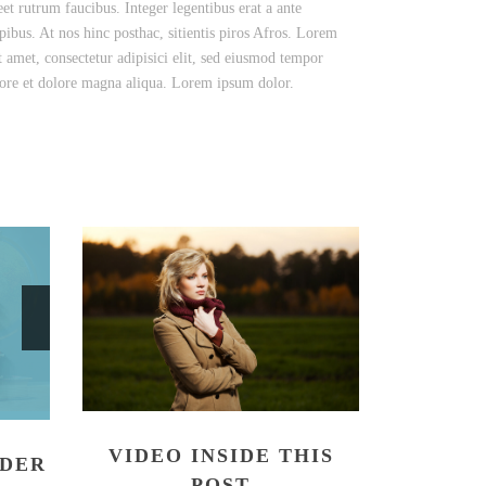
eet rutrum faucibus. Integer legentibus erat a ante
pibus. At nos hinc posthac, sitientis piros Afros. Lorem
t amet, consectetur adipisici elit, sed eiusmod tempor
bore et dolore magna aliqua. Lorem ipsum dolor.
VIDEO INSIDE THIS
IDER
POST