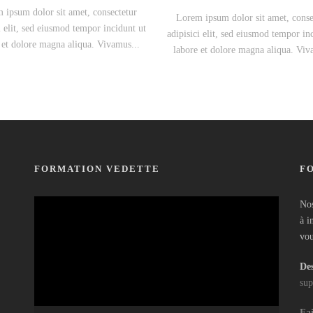
 ipsum dolor sit amet, consectetur
Lorem ipsum dolor sit amet, conse
i elit, sed eiusmod tempor incidunt ut
adipisici elit, sed eiusmod tempor in
 et dolore magna aliqua. Vivamus...
labore et dolore magna aliqua. Viv
FORMATION VEDETTE
F
Lecteur
Nos
vidéo
à i
vou
Des
sup
Fai