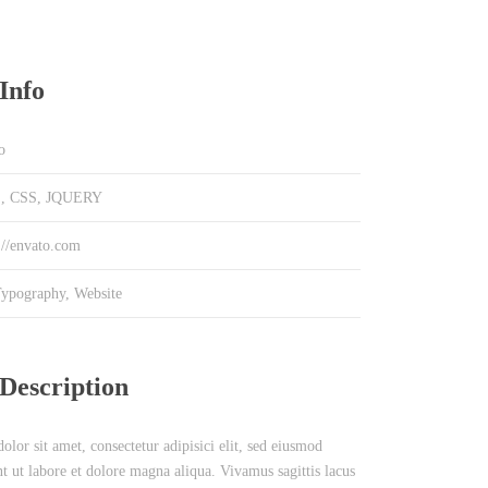
Info
o
, CSS, JQUERY
://envato.com
ypography
,
Website
 Description
lor sit amet, consectetur adipisici elit, sed eiusmod
t ut labore et dolore magna aliqua. Vivamus sagittis lacus