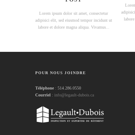
Lorem
adipisic
Lorem ipsum dolor sit amet, consectetur
labore
adipisici elit, sed eiusmod tempor incidunt ut
labore et dolore magna aliqua. Vivamus...
POUR NOUS JOINDRE
Téléphone
: 514.286.0550
Courriel
:
info@legault-dubois.ca