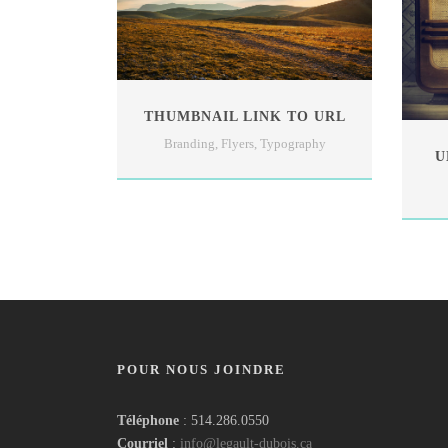
THUMBNAIL LINK TO URL
Branding
,
Flyers
,
Typography
U
POUR NOUS JOINDRE
Téléphone
: 514.286.0550
Courriel
:
info@legault-dubois.ca