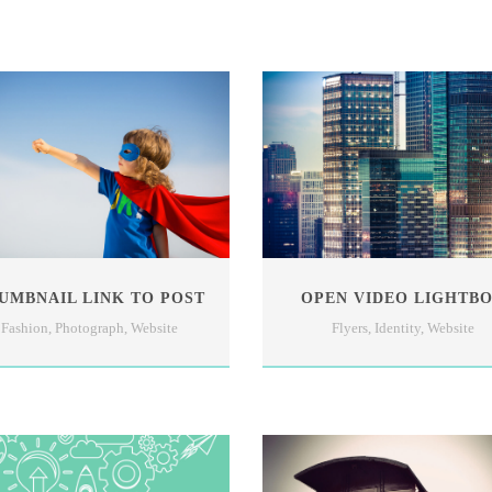
UMBNAIL LINK TO POST
OPEN VIDEO LIGHTB
Fashion
,
Photograph
,
Website
Flyers
,
Identity
,
Website