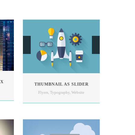
OX
THUMBNAIL AS SLIDER
Flyers
,
Typography
,
Website