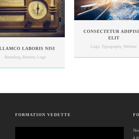
CONSECTETUR ADIPISI
ELIT
Logo
,
Typography
,
Website
LLAMCO LABORIS NISI
Branding
,
Identity
,
Logo
FORMATION VEDETTE
F
Lecteur
Nos
vidéo
à i