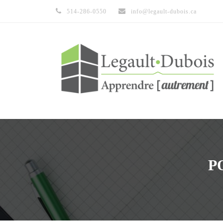
514-286-0550
info@legault-dubois.ca
P