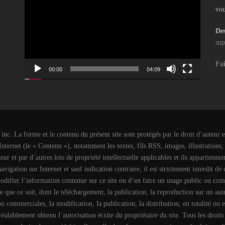
vou
Des
sup
Fai
00:00
04:09
c. La forme et le contenu du présent site sont protégés par le droit d’auteur et
e Internet (le « Contenu »), notamment les textes, fils RSS, images, illustrations
eur et par d’autres lois de propriété intellectuelle applicables et ils appartienne
igation sur Internet et sauf indication contraire, il est strictement interdit de 
ifier l’information contenue sur ce site ou d’en faire un usage public ou com
que ce soit, dont le téléchargement, la publication, la reproduction sur un autr
 ou commerciales, la modification, la publication, la distribution, en totalité ou 
réalablement obtenu l’autorisation écrite du propriétaire du site. Tous les droit