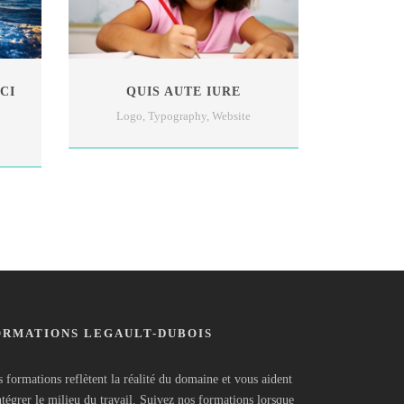
CI
QUIS AUTE IURE
Logo
,
Typography
,
Website
ORMATIONS LEGAULT-DUBOIS
 formations reflètent la réalité du domaine et vous aident
ntégrer le milieu du travail. Suivez nos formations lorsque