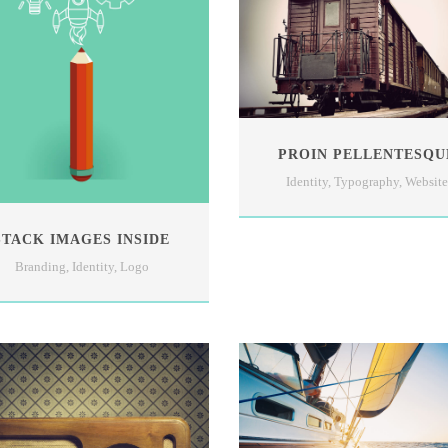
PROIN PELLENTESQU
Identity
,
Typography
,
Website
STACK IMAGES INSIDE
Branding
,
Identity
,
Logo