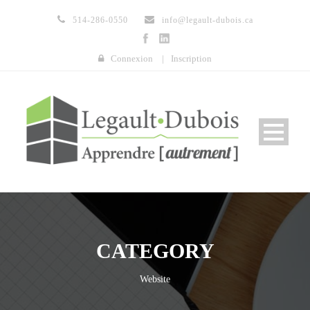
514-286-0550
info@legault-dubois.ca
Connexion
|
Inscription
CATEGORY
Website